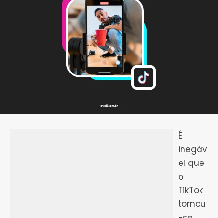
É
inegáv
el que
o
TikTok
tornou
-se