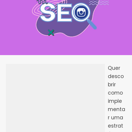
Quer
desco
brir
como
imple
menta
r uma
estrat