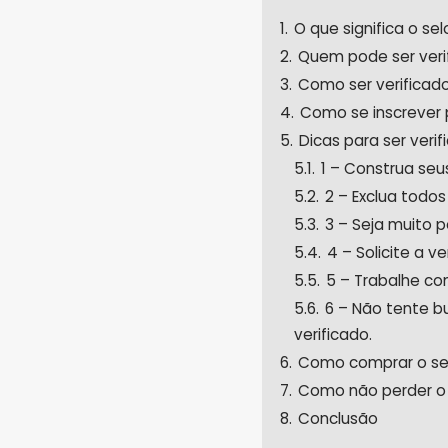
1.
O que significa o se
2.
Quem pode ser veri
3.
Como ser verificado
4.
Como se inscrever 
5.
Dicas para ser veri
5.1.
1 – Construa se
5.2.
2 – Exclua todos
5.3.
3 – Seja muito 
5.4.
4 – Solicite a v
5.5.
5 – Trabalhe co
5.6.
6 – Não tente bu
verificado.
6.
Como comprar o sel
7.
Como não perder o 
8.
Conclusão