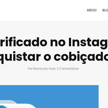
INÍCIO
BL
rificado no Instag
uistar o cobiçado
Por
Elissandro Dias
2 Comentários