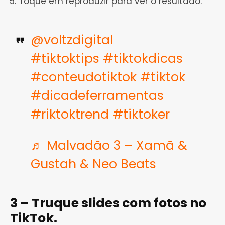
Toque em reproduzir para ver o resultado.
@voltzdigital
#tiktoktips
#tiktokdicas
#conteudotiktok
#tiktok
#dicadeferramentas
#riktoktrend
#tiktoker
♬ Malvadão 3 – Xamã &
Gustah & Neo Beats
3 – Truque slides com fotos no
TikTok.