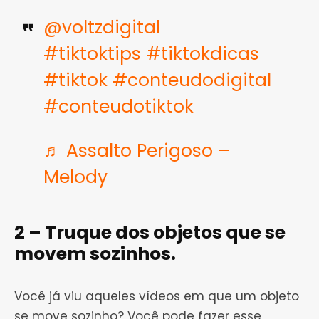
@voltzdigital
#tiktoktips
#tiktokdicas
#tiktok
#conteudodigital
#conteudotiktok
♬ Assalto Perigoso –
Melody
2 – Truque dos objetos que se
movem sozinhos.
Você já viu aqueles vídeos em que um objeto
se move sozinho? Você pode fazer esse