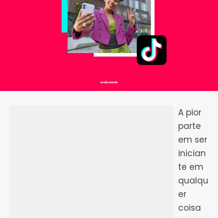
A pior
parte
em ser
inician
te em
qualqu
er
coisa