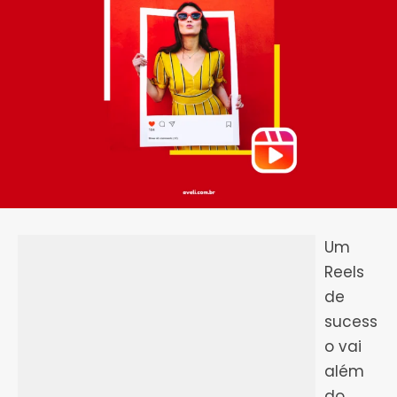
Um
Reels
de
sucess
o vai
além
do