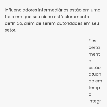
Influenciadores intermediários estão em uma
fase em que seu nicho está claramente
definido, além de serem autoridades em seu
setor.
Eles
certa
ment
e
estão
atuan
do em
temp
o
integr