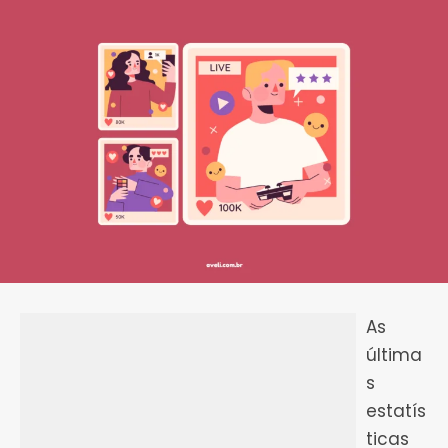
As
última
s
estatís
ticas