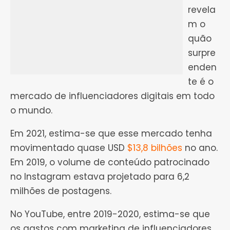
revela
m o
quão
surpre
enden
te é o
mercado de influenciadores digitais em todo
o mundo.
Em 2021, estima-se que esse mercado tenha
movimentado quase USD
$13,8 bilhões
no ano.
Em 2019, o volume de conteúdo patrocinado
no Instagram estava projetado para 6,2
milhões de postagens.
No YouTube, entre 2019-2020, estima-se que
os gastos com marketing de influenciadores