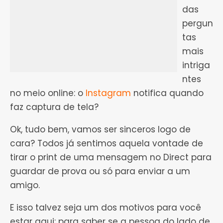
das
pergun
tas
mais
intriga
ntes
no meio online: o
Instagram
notifica quando
faz captura de tela?
Ok, tudo bem, vamos ser sinceros logo de
cara? Todos já sentimos aquela vontade de
tirar o print de uma mensagem no Direct para
guardar de prova ou só para enviar a um
amigo.
E isso talvez seja um dos motivos para você
estar aqui: para saber se a pessoa do lado de