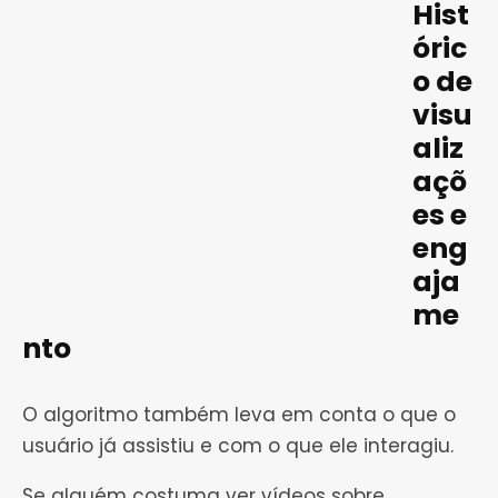
Hist
óric
o de
visu
aliz
açõ
es e
eng
aja
me
nto
O algoritmo também leva em conta o que o
usuário já assistiu e com o que ele interagiu.
Se alguém costuma ver vídeos sobre