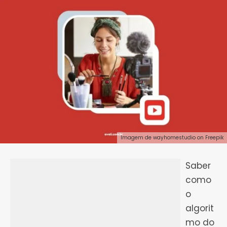
Imagem de wayhomestudio
on Freepik
Saber
como
o
algorit
mo do