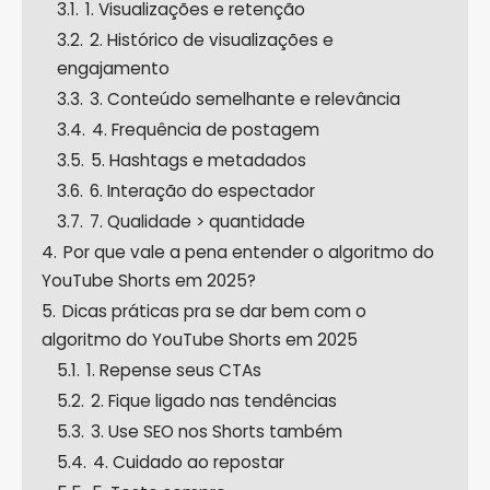
3.1.
1. Visualizações e retenção
3.2.
2. Histórico de visualizações e
engajamento
3.3.
3. Conteúdo semelhante e relevância
3.4.
4. Frequência de postagem
3.5.
5. Hashtags e metadados
3.6.
6. Interação do espectador
3.7.
7. Qualidade > quantidade
4.
Por que vale a pena entender o algoritmo do
YouTube Shorts em 2025?
5.
Dicas práticas pra se dar bem com o
algoritmo do YouTube Shorts em 2025
5.1.
1. Repense seus CTAs
5.2.
2. Fique ligado nas tendências
5.3.
3. Use SEO nos Shorts também
5.4.
4. Cuidado ao repostar