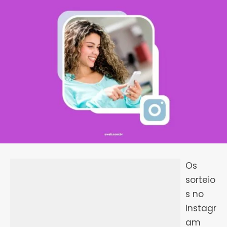
Os
sorteio
s no
Instagr
am