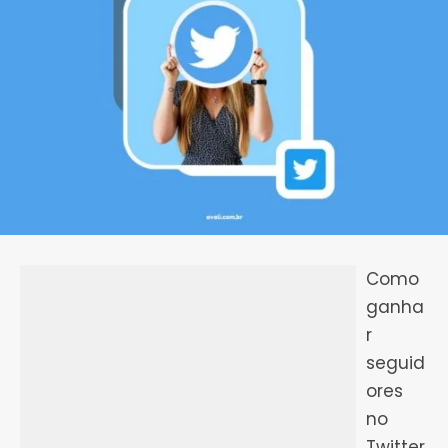
Como
ganha
r
seguid
ores
no
Twitter